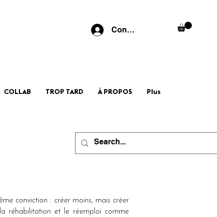
Connexion
COLLAB
TROP TARD
À PROPOS
Plus
même conviction : créer moins, mais créer
la réhabilitation et le réemploi comme