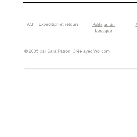
FAQ
Expédition et retours
Politique de
boutique
© 2035 par Sara Patron. Créé avec
Wix.com