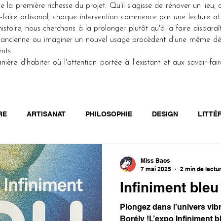
tue la première richesse du projet. Qu'il s'agisse de rénover un lieu
-faire artisanal, chaque intervention commence par une lecture att
istoire, nous cherchons à la prolonger plutôt qu'à la faire disparaît
e ancienne ou imaginer un nouvel usage procèdent d'une même dé
ents.
re d'habiter où l'attention portée à l'existant et aux savoir-faire 
RE
ARTISANAT
PHILOSOPHIE
DESIGN
LITTÉ
Miss Baos
7 mai 2025
2 min de lectu
Infiniment bleu
Plongez dans l’univers vib
Borély !L’expo Infiniment b