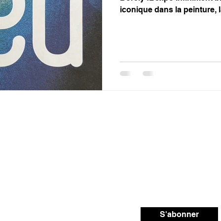
iconique dans la peinture, la
mode. Symbole de rêve, de p
marseillaise, le bleu incarne
Longtemps ignoré, le bleu 
préférée des Français. Cett
sensorielle no
S'abonner