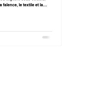
 faïence, le textile et la
aix et d’identité
 le lien entre ciel et mer.
est aujourd’hui la couleur
e exploration esthétique et
us ouvre de nouvelles perspectives.