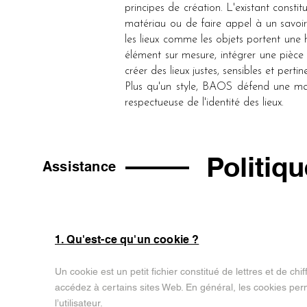
principes de création. L'existant consti
matériau ou de faire appel à un savoir
les lieux comme les objets portent une h
élément sur mesure, intégrer une pièc
créer des lieux justes, sensibles et pertin
Plus qu'un style, BAOS défend une maniè
respectueuse de l'identité des lieux.
Politiq
Assistance
1. Qu'est-ce qu'un cookie ?
Un cookie est un petit fichier constitué de lettres et de ch
accédez à certains sites Web. En général, les cookies per
l’utilisateur.