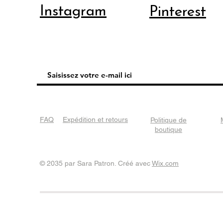
Instagram
Pinterest
FAQ
Expédition et retours
Politique de
boutique
© 2035 par Sara Patron. Créé avec
Wix.com