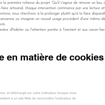
tue la première richesse du projet. Qu'il s'agisse de rénover un lieu
-faire artisanal, chaque intervention commence par une lecture att
istoire, nous cherchons à la prolonger plutôt qu'à la faire disparaît
e ancienne ou imaginer un nouvel usage procèdent d'une même dé
ents.
re d'habiter où l'attention portée à l'existant et aux savoir-faire 
ue en matière de cookies
iffres, et téléchargé sur votre ordinateur lorsque vous
mettent à un site Web de reconnaître l'ordinateur de