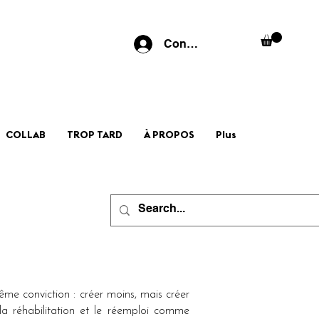
Connexion
COLLAB
TROP TARD
À PROPOS
Plus
même conviction : créer moins, mais créer
la réhabilitation et le réemploi comme