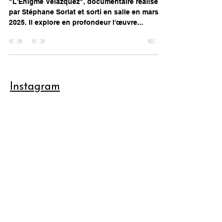
"L'Énigme Velázquez", documentaire réalisé
par Stéphane Sorlat et sorti en salle en mars
2025. Il explore en profondeur l'œuvre...
Instagram
Pinterest
S'abonner
FAQ
Expédition et retours
Politique de boutique