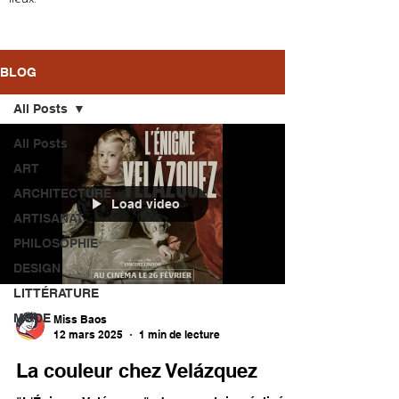
BLOG
All Posts
All Posts
ART
ARCHITECTURE
Load video
ARTISANAT
PHILOSOPHIE
DESIGN
LITTÉRATURE
MODE
Miss Baos
12 mars 2025
1 min de lecture
La couleur chez Velázquez