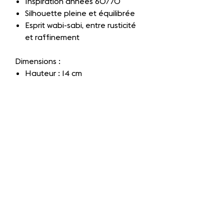
Inspiration années 60/70
Silhouette pleine et équilibrée
Esprit wabi-sabi, entre rusticité
et raffinement
Dimensions :
Hauteur : 14 cm
Diamètre au col : 8,5 cm
Diamètre au socle : 6,5 cm
Largeur totale : 10 cm
État et entretien :
Excellent état
A nettoyer avec un chiffon
doux, à sec ou légèrement
humide
Ne pas passer au lave-vaisselle