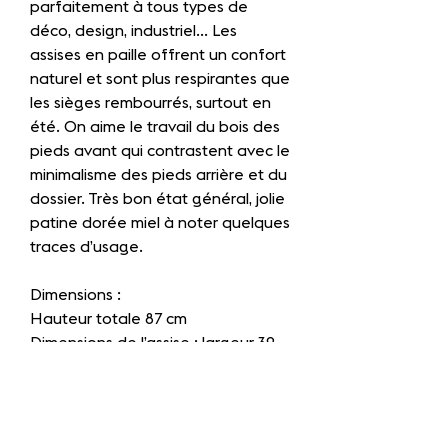
parfaitement à tous types de
déco, design, industriel… Les
assises en paille offrent un confort
naturel et sont plus respirantes que
les sièges rembourrés, surtout en
été. On aime le travail du bois des
pieds avant qui contrastent avec le
minimalisme des pieds arrière et du
dossier. Très bon état général, jolie
patine dorée miel à noter quelques
traces d’usage.
Dimensions :
Hauteur totale 87 cm
Dimensions de l’assise : largeur 39
cm - profondeur 36 cm
Hauteur de l’assise : 47 cm
Emprise au sol 41 cm x 37 cm