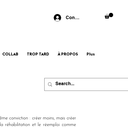
Connexion
COLLAB
TROP TARD
À PROPOS
Plus
même conviction : créer moins, mais créer
la réhabilitation et le réemploi comme